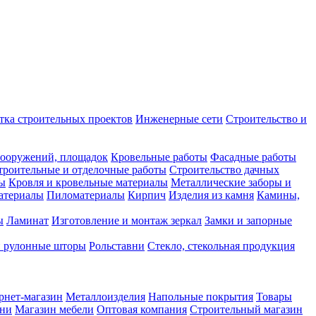
тка строительных проектов
Инженерные сети
Строительство и
сооружений, площадок
Кровельные работы
Фасадные работы
троительные и отделочные работы
Строительство дачных
сы
Кровля и кровельные материалы
Металлические заборы и
атериалы
Пиломатериалы
Кирпич
Изделия из камня
Камины,
ы
Ламинат
Изготовление и монтаж зеркал
Замки и запорные
и рулонные шторы
Рольставни
Стекло, стекольная продукция
рнет-магазин
Металлоизделия
Напольные покрытия
Товары
хни
Магазин мебели
Оптовая компания
Строительный магазин