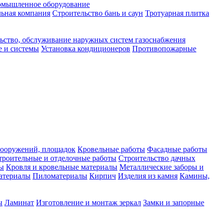
мышленное оборудование
ьная компания
Строительство бань и саун
Тротуарная плитка
ьство, обслуживание наружных систем газоснабжения
е и системы
Установка кондиционеров
Противопожарные
сооружений, площадок
Кровельные работы
Фасадные работы
троительные и отделочные работы
Строительство дачных
сы
Кровля и кровельные материалы
Металлические заборы и
атериалы
Пиломатериалы
Кирпич
Изделия из камня
Камины,
ы
Ламинат
Изготовление и монтаж зеркал
Замки и запорные