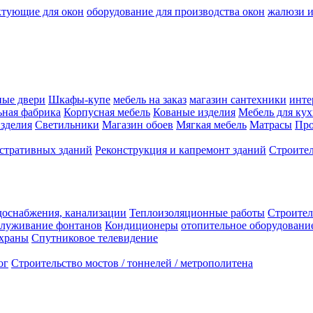
ктующие для окон
оборудование для производства окон
жалюзи 
ные двери
Шкафы-купе
мебель на заказ
магазин сантехники
инте
ная фабрика
Корпусная мебель
Кованые изделия
Мебель для ку
зделия
Светильники
Магазин обоев
Мягкая мебель
Матрасы
Про
стративных зданий
Реконструкция и капремонт зданий
Строител
доснабжения, канализации
Теплоизоляционные работы
Строител
служивание фонтанов
Кондиционеры
отопительное оборудовани
охраны
Спутниковое телевидение
ог
Строительство мостов / тоннелей / метрополитена