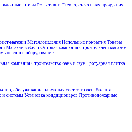
и рулонные шторы
Рольставни
Стекло, стекольная продукция
рнет-магазин
Металлоизделия
Напольные покрытия
Товары
хни
Магазин мебели
Оптовая компания
Строительный магазин
мышленное оборудование
ьная компания
Строительство бань и саун
Тротуарная плитка
ьство, обслуживание наружных систем газоснабжения
е и системы
Установка кондиционеров
Противопожарные