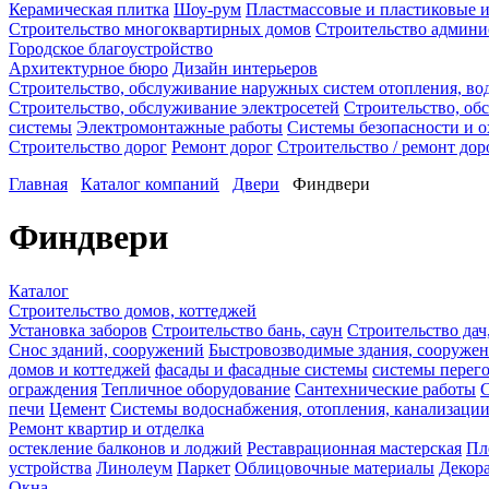
Керамическая плитка
Шоу-рум
Пластмассовые и пластиковые и
Строительство многоквартирных домов
Строительство админи
Городское благоустройство
Архитектурное бюро
Дизайн интерьеров
Строительство, обслуживание наружных систем отопления, во
Строительство, обслуживание электросетей
Строительство, об
системы
Электромонтажные работы
Системы безопасности и 
Строительство дорог
Ремонт дорог
Строительство / ремонт дор
Главная
Каталог компаний
Двери
Финдвери
Финдвери
Каталог
Строительство домов, коттеджей
Установка заборов
Строительство бань, саун
Строительство дач
Снос зданий, сооружений
Быстровозводимые здания, сооруже
домов и коттеджей
фасады и фасадные системы
системы перег
ограждения
Тепличное оборудование
Сантехнические работы
С
печи
Цемент
Системы водоснабжения, отопления, канализаци
Ремонт квартир и отделка
остекление балконов и лоджий
Реставрационная мастерская
Пл
устройства
Линолеум
Паркет
Облицовочные материалы
Декор
Окна