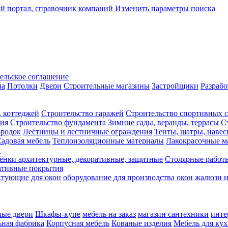
Изменить параметры поиска
ельское соглашение
на
Потолки
Двери
Строительные магазины
Застройщики
Разрабо
, коттеджей
Строительство гаражей
Строительство спортивных 
ния
Строительство фундамента
Зимние сады, веранды, террасы
С
ородок
Лестницы и лестничные ограждения
Тенты, шатры, наве
адовая мебель
Теплоизоляционные материалы
Лакокрасочные м
и
ёнки архитектурные, декоративные, защитные
Столярные работ
ативные покрытия
ктующие для окон
оборудование для производства окон
жалюзи 
ные двери
Шкафы-купе
мебель на заказ
магазин сантехники
инте
ная фабрика
Корпусная мебель
Кованые изделия
Мебель для ку