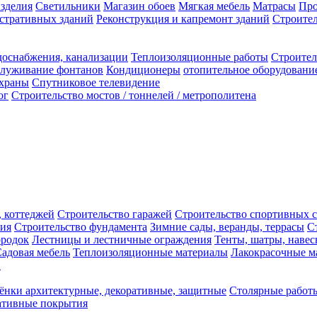
зделия
Светильники
Магазин обоев
Мягкая мебель
Матрасы
Про
стративных зданий
Реконструкция и капремонт зданий
Строител
доснабжения, канализации
Теплоизоляционные работы
Строител
служивание фонтанов
Кондиционеры
отопительное оборудовани
охраны
Спутниковое телевидение
ог
Строительство мостов / тоннелей / метрополитена
, коттеджей
Строительство гаражей
Строительство спортивных 
ния
Строительство фундамента
Зимние сады, веранды, террасы
С
ородок
Лестницы и лестничные ограждения
Тенты, шатры, наве
адовая мебель
Теплоизоляционные материалы
Лакокрасочные м
и
ёнки архитектурные, декоративные, защитные
Столярные работ
ативные покрытия