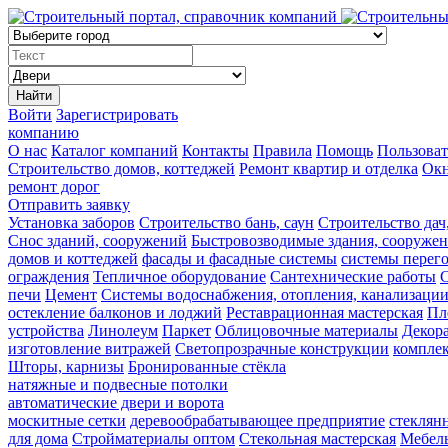
Найти
Войти
Зарегистрировать
компанию
О нас
Каталог компаний
Контакты
Правила
Помощь
Пользоват
Строительство домов, коттеджей
Ремонт квартир и отделка
Ок
ремонт дорог
Отправить заявку
Установка заборов
Строительство бань, саун
Строительство дач
Снос зданий, сооружений
Быстровозводимые здания, сооруже
домов и коттеджей
фасады и фасадные системы
системы перег
ограждения
Тепличное оборудование
Сантехнические работы
С
печи
Цемент
Системы водоснабжения, отопления, канализаци
остекление балконов и лоджий
Реставрационная мастерская
Пл
устройства
Линолеум
Паркет
Облицовочные материалы
Декор
изготовление витражей
Светопрозрачные конструкции
компле
Шторы, карнизы
Бронированные стёкла
натяжные и подвесные потолки
автоматические двери и ворота
москитные сетки
деревообрабатывающее предприятие
стеклян
для дома
Стройматериалы оптом
Стекольная мастерская
Мебель