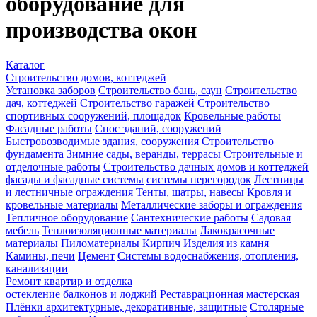
оборудование для
производства окон
Каталог
Строительство домов, коттеджей
Установка заборов
Строительство бань, саун
Строительство
дач, коттеджей
Строительство гаражей
Строительство
спортивных сооружений, площадок
Кровельные работы
Фасадные работы
Снос зданий, сооружений
Быстровозводимые здания, сооружения
Строительство
фундамента
Зимние сады, веранды, террасы
Строительные и
отделочные работы
Строительство дачных домов и коттеджей
фасады и фасадные системы
системы перегородок
Лестницы
и лестничные ограждения
Тенты, шатры, навесы
Кровля и
кровельные материалы
Металлические заборы и ограждения
Тепличное оборудование
Сантехнические работы
Садовая
мебель
Теплоизоляционные материалы
Лакокрасочные
материалы
Пиломатериалы
Кирпич
Изделия из камня
Камины, печи
Цемент
Системы водоснабжения, отопления,
канализации
Ремонт квартир и отделка
остекление балконов и лоджий
Реставрационная мастерская
Плёнки архитектурные, декоративные, защитные
Столярные