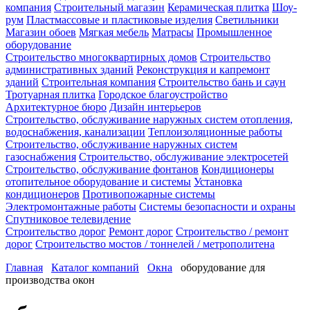
компания
Строительный магазин
Керамическая плитка
Шоу-
рум
Пластмассовые и пластиковые изделия
Светильники
Магазин обоев
Мягкая мебель
Матрасы
Промышленное
оборудование
Строительство многоквартирных домов
Строительство
административных зданий
Реконструкция и капремонт
зданий
Строительная компания
Строительство бань и саун
Тротуарная плитка
Городское благоустройство
Архитектурное бюро
Дизайн интерьеров
Строительство, обслуживание наружных систем отопления,
водоснабжения, канализации
Теплоизоляционные работы
Строительство, обслуживание наружных систем
газоснабжения
Строительство, обслуживание электросетей
Строительство, обслуживание фонтанов
Кондиционеры
отопительное оборудование и системы
Установка
кондиционеров
Противопожарные системы
Электромонтажные работы
Системы безопасности и охраны
Спутниковое телевидение
Строительство дорог
Ремонт дорог
Строительство / ремонт
дорог
Строительство мостов / тоннелей / метрополитена
Главная
Каталог компаний
Окна
оборудование для
производства окон