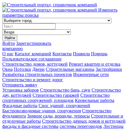
Изменить
параметры поиска
Найти
Войти
Зарегистрировать
компанию
О нас
Каталог компаний
Контакты
Правила
Помощь
Пользовательское соглашение
Строительство домов, коттеджей
Ремонт квартир и отделка
Окна
Потолки
Двери
Строительные магазины
Застройщики
Разработка строительных проектов
Инженерные сети
Строительство и ремонт дорог
Отправить заявку
Установка заборов
Строительство бань, саун
Строительство
дач, коттеджей
Строительство гаражей
Строительство
спортивных сооружений, площадок
Кровельные работы
Фасадные работы
Снос зданий, сооружений
Быстровозводимые здания, сооружения
Строительство
фундамента
Зимние сады, веранды, террасы
Строительные и
отделочные работы
Строительство дачных домов и коттеджей
фасады и фасадные системы
системы перегородок
Лестницы