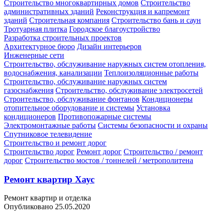
Строительство многоквартирных домов
Строительство
административных зданий
Реконструкция и капремонт
зданий
Строительная компания
Строительство бань и саун
Тротуарная плитка
Городское благоустройство
Разработка строительных проектов
Архитектурное бюро
Дизайн интерьеров
Инженерные сети
Строительство, обслуживание наружных систем отопления,
водоснабжения, канализации
Теплоизоляционные работы
Строительство, обслуживание наружных систем
газоснабжения
Строительство, обслуживание электросетей
Строительство, обслуживание фонтанов
Кондиционеры
отопительное оборудование и системы
Установка
кондиционеров
Противопожарные системы
Электромонтажные работы
Системы безопасности и охраны
Спутниковое телевидение
Строительство и ремонт дорог
Строительство дорог
Ремонт дорог
Строительство / ремонт
дорог
Строительство мостов / тоннелей / метрополитена
Ремонт квартир Хаус
Ремонт квартир и отделка
Опубликовано 25.05.2020