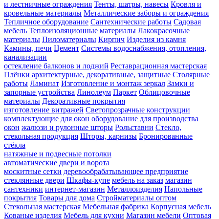
и лестничные ограждения
Тенты, шатры, навесы
Кровля и
кровельные материалы
Металлические заборы и ограждения
Тепличное оборудование
Сантехнические работы
Садовая
мебель
Теплоизоляционные материалы
Лакокрасочные
материалы
Пиломатериалы
Кирпич
Изделия из камня
Камины, печи
Цемент
Системы водоснабжения, отопления,
канализации
остекление балконов и лоджий
Реставрационная мастерская
Плёнки архитектурные, декоративные, защитные
Столярные
работы
Ламинат
Изготовление и монтаж зеркал
Замки и
запорные устройства
Линолеум
Паркет
Облицовочные
материалы
Декоративные покрытия
изготовление витражей
Светопрозрачные конструкции
комплектующие для окон
оборудование для производства
окон
жалюзи и рулонные шторы
Рольставни
Стекло,
стекольная продукция
Шторы, карнизы
Бронированные
стёкла
натяжные и подвесные потолки
автоматические двери и ворота
москитные сетки
деревообрабатывающее предприятие
стеклянные двери
Шкафы-купе
мебель на заказ
магазин
сантехники
интернет-магазин
Металлоизделия
Напольные
покрытия
Товары для дома
Стройматериалы оптом
Стекольная мастерская
Мебельная фабрика
Корпусная мебель
Кованые изделия
Мебель для кухни
Магазин мебели
Оптовая