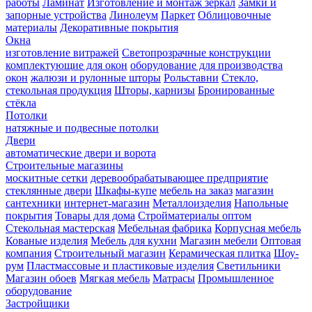
работы
Ламинат
Изготовление и монтаж зеркал
Замки и
запорные устройства
Линолеум
Паркет
Облицовочные
материалы
Декоративные покрытия
Окна
изготовление витражей
Светопрозрачные конструкции
комплектующие для окон
оборудование для производства
окон
жалюзи и рулонные шторы
Рольставни
Стекло,
стекольная продукция
Шторы, карнизы
Бронированные
стёкла
Потолки
натяжные и подвесные потолки
Двери
автоматические двери и ворота
Строительные магазины
москитные сетки
деревообрабатывающее предприятие
стеклянные двери
Шкафы-купе
мебель на заказ
магазин
сантехники
интернет-магазин
Металлоизделия
Напольные
покрытия
Товары для дома
Стройматериалы оптом
Стекольная мастерская
Мебельная фабрика
Корпусная мебель
Кованые изделия
Мебель для кухни
Магазин мебели
Оптовая
компания
Строительный магазин
Керамическая плитка
Шоу-
рум
Пластмассовые и пластиковые изделия
Светильники
Магазин обоев
Мягкая мебель
Матрасы
Промышленное
оборудование
Застройщики