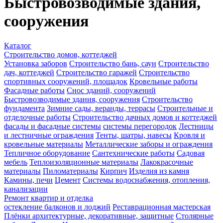
Быстровозводимые здания,
сооружения
Каталог
Строительство домов, коттеджей
Установка заборов
Строительство бань, саун
Строительство
дач, коттеджей
Строительство гаражей
Строительство
спортивных сооружений, площадок
Кровельные работы
Фасадные работы
Снос зданий, сооружений
Быстровозводимые здания, сооружения
Строительство
фундамента
Зимние сады, веранды, террасы
Строительные и
отделочные работы
Строительство дачных домов и коттеджей
фасады и фасадные системы
системы перегородок
Лестницы
и лестничные ограждения
Тенты, шатры, навесы
Кровля и
кровельные материалы
Металлические заборы и ограждения
Тепличное оборудование
Сантехнические работы
Садовая
мебель
Теплоизоляционные материалы
Лакокрасочные
материалы
Пиломатериалы
Кирпич
Изделия из камня
Камины, печи
Цемент
Системы водоснабжения, отопления,
канализации
Ремонт квартир и отделка
остекление балконов и лоджий
Реставрационная мастерская
Плёнки архитектурные, декоративные, защитные
Столярные