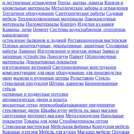
и лестничные ограждения
Тенты, шатры, навесы
Кровля и
кровельные материалы
Металлические заборы и ограждения
Тепличное оборудование
Сантехнические работы
Садовая
мебель
Теплоизоляционные материалы
Лакокрасочные
материалы
Пиломатериалы
Кирпич
Изделия из камня
Камины, печи
Цемент
Системы водоснабжения, отопления,
канализации
остекление балконов и лоджий
Реставрационная мастерская
Плёнки архитектурные, декоративные, защитные
Столярные
работы
Ламинат
Изготовление и монтаж зеркал
Замки и
запорные устройства
Линолеум
Паркет
Облицовочные
материалы
Декоративные покрытия
изготовление витражей
Светопрозрачные конструкции
комплектующие для окон
оборудование для производства
окон
жалюзи и рулонные шторы
Рольставни
Стекло,
стекольная продукция
Шторы, карнизы
Бронированные
стёкла
натяжные и подвесные потолки
автоматические двери и ворота
москитные сетки
деревообрабатывающее предприятие
стеклянные двери
Шкафы-купе
мебель на заказ
магазин
сантехники
интернет-магазин
Металлоизделия
Напольные
покрытия
Товары для дома
Стройматериалы оптом
Стекольная мастерская
Мебельная фабрика
Корпусная мебель
Кованые изделия
Мебель для кухни
Магазин мебели
Оптовая