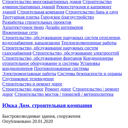
Строительство многоквартирных домов
Строительство
административных зданий
Реконструкция и капремонт
зданий
Строительная компания
Строительство бань и саун
Тротуарная плитка
Городское благоустройство
Разработка строительных проектов
Архитектурное бюро
Дизайн интерьеров
Инженерные сети
Строительство, обслуживание наружных систем отопления,
водоснабжения, канализации
Теплоизоляционные работы
Строительство, обслуживание наружных систем
газоснабжения
Строительство, обслуживание электросетей
Строительство, обслуживание фонтанов
Кондиционеры
отопительное оборудование и системы
Установка
кондиционеров
Противопожарные системы
Электромонтажные работы
Системы безопасности и охраны
Спутниковое телевидение
Строительство и ремонт дорог
Строительство дорог
Ремонт дорог
Строительство / ремонт
дорог
Строительство мостов / тоннелей / метрополитена
Юкка Дом, строительная компания
Быстровозводимые здания, сооружения
Опубликовано 20.01.2020