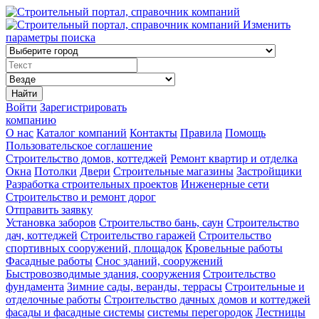
Изменить
параметры поиска
Найти
Войти
Зарегистрировать
компанию
О нас
Каталог компаний
Контакты
Правила
Помощь
Пользовательское соглашение
Строительство домов, коттеджей
Ремонт квартир и отделка
Окна
Потолки
Двери
Строительные магазины
Застройщики
Разработка строительных проектов
Инженерные сети
Строительство и ремонт дорог
Отправить заявку
Установка заборов
Строительство бань, саун
Строительство
дач, коттеджей
Строительство гаражей
Строительство
спортивных сооружений, площадок
Кровельные работы
Фасадные работы
Снос зданий, сооружений
Быстровозводимые здания, сооружения
Строительство
фундамента
Зимние сады, веранды, террасы
Строительные и
отделочные работы
Строительство дачных домов и коттеджей
фасады и фасадные системы
системы перегородок
Лестницы