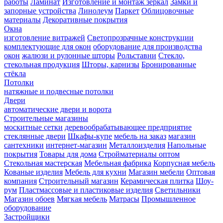
работы
Ламинат
Изготовление и монтаж зеркал
Замки и
запорные устройства
Линолеум
Паркет
Облицовочные
материалы
Декоративные покрытия
Окна
изготовление витражей
Светопрозрачные конструкции
комплектующие для окон
оборудование для производства
окон
жалюзи и рулонные шторы
Рольставни
Стекло,
стекольная продукция
Шторы, карнизы
Бронированные
стёкла
Потолки
натяжные и подвесные потолки
Двери
автоматические двери и ворота
Строительные магазины
москитные сетки
деревообрабатывающее предприятие
стеклянные двери
Шкафы-купе
мебель на заказ
магазин
сантехники
интернет-магазин
Металлоизделия
Напольные
покрытия
Товары для дома
Стройматериалы оптом
Стекольная мастерская
Мебельная фабрика
Корпусная мебель
Кованые изделия
Мебель для кухни
Магазин мебели
Оптовая
компания
Строительный магазин
Керамическая плитка
Шоу-
рум
Пластмассовые и пластиковые изделия
Светильники
Магазин обоев
Мягкая мебель
Матрасы
Промышленное
оборудование
Застройщики