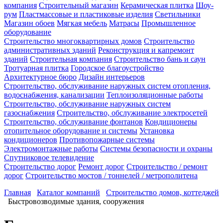
компания
Строительный магазин
Керамическая плитка
Шоу-
рум
Пластмассовые и пластиковые изделия
Светильники
Магазин обоев
Мягкая мебель
Матрасы
Промышленное
оборудование
Строительство многоквартирных домов
Строительство
административных зданий
Реконструкция и капремонт
зданий
Строительная компания
Строительство бань и саун
Тротуарная плитка
Городское благоустройство
Архитектурное бюро
Дизайн интерьеров
Строительство, обслуживание наружных систем отопления,
водоснабжения, канализации
Теплоизоляционные работы
Строительство, обслуживание наружных систем
газоснабжения
Строительство, обслуживание электросетей
Строительство, обслуживание фонтанов
Кондиционеры
отопительное оборудование и системы
Установка
кондиционеров
Противопожарные системы
Электромонтажные работы
Системы безопасности и охраны
Спутниковое телевидение
Строительство дорог
Ремонт дорог
Строительство / ремонт
дорог
Строительство мостов / тоннелей / метрополитена
Главная
Каталог компаний
Строительство домов, коттеджей
Быстровозводимые здания, сооружения