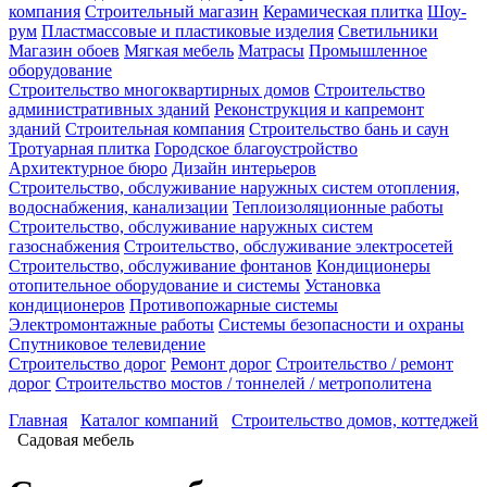
компания
Строительный магазин
Керамическая плитка
Шоу-
рум
Пластмассовые и пластиковые изделия
Светильники
Магазин обоев
Мягкая мебель
Матрасы
Промышленное
оборудование
Строительство многоквартирных домов
Строительство
административных зданий
Реконструкция и капремонт
зданий
Строительная компания
Строительство бань и саун
Тротуарная плитка
Городское благоустройство
Архитектурное бюро
Дизайн интерьеров
Строительство, обслуживание наружных систем отопления,
водоснабжения, канализации
Теплоизоляционные работы
Строительство, обслуживание наружных систем
газоснабжения
Строительство, обслуживание электросетей
Строительство, обслуживание фонтанов
Кондиционеры
отопительное оборудование и системы
Установка
кондиционеров
Противопожарные системы
Электромонтажные работы
Системы безопасности и охраны
Спутниковое телевидение
Строительство дорог
Ремонт дорог
Строительство / ремонт
дорог
Строительство мостов / тоннелей / метрополитена
Главная
Каталог компаний
Строительство домов, коттеджей
Садовая мебель