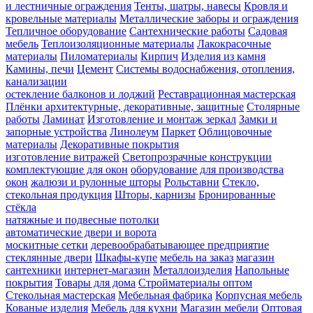
и лестничные ограждения
Тенты, шатры, навесы
Кровля и
кровельные материалы
Металлические заборы и ограждения
Тепличное оборудование
Сантехнические работы
Садовая
мебель
Теплоизоляционные материалы
Лакокрасочные
материалы
Пиломатериалы
Кирпич
Изделия из камня
Камины, печи
Цемент
Системы водоснабжения, отопления,
канализации
остекление балконов и лоджий
Реставрационная мастерская
Плёнки архитектурные, декоративные, защитные
Столярные
работы
Ламинат
Изготовление и монтаж зеркал
Замки и
запорные устройства
Линолеум
Паркет
Облицовочные
материалы
Декоративные покрытия
изготовление витражей
Светопрозрачные конструкции
комплектующие для окон
оборудование для производства
окон
жалюзи и рулонные шторы
Рольставни
Стекло,
стекольная продукция
Шторы, карнизы
Бронированные
стёкла
натяжные и подвесные потолки
автоматические двери и ворота
москитные сетки
деревообрабатывающее предприятие
стеклянные двери
Шкафы-купе
мебель на заказ
магазин
сантехники
интернет-магазин
Металлоизделия
Напольные
покрытия
Товары для дома
Стройматериалы оптом
Стекольная мастерская
Мебельная фабрика
Корпусная мебель
Кованые изделия
Мебель для кухни
Магазин мебели
Оптовая