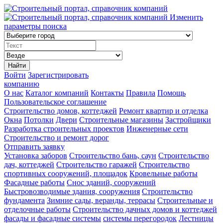
Изменить
параметры поиска
Найти
Войти
Зарегистрировать
компанию
О нас
Каталог компаний
Контакты
Правила
Помощь
Пользовательское соглашение
Строительство домов, коттеджей
Ремонт квартир и отделка
Окна
Потолки
Двери
Строительные магазины
Застройщики
Разработка строительных проектов
Инженерные сети
Строительство и ремонт дорог
Отправить заявку
Установка заборов
Строительство бань, саун
Строительство
дач, коттеджей
Строительство гаражей
Строительство
спортивных сооружений, площадок
Кровельные работы
Фасадные работы
Снос зданий, сооружений
Быстровозводимые здания, сооружения
Строительство
фундамента
Зимние сады, веранды, террасы
Строительные и
отделочные работы
Строительство дачных домов и коттеджей
фасады и фасадные системы
системы перегородок
Лестницы