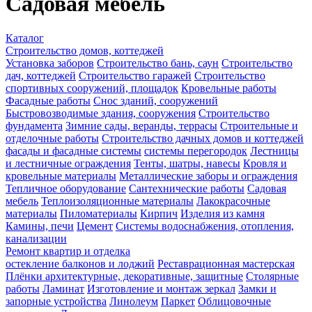
Садовая мебель
Каталог
Строительство домов, коттеджей
Установка заборов
Строительство бань, саун
Строительство
дач, коттеджей
Строительство гаражей
Строительство
спортивных сооружений, площадок
Кровельные работы
Фасадные работы
Снос зданий, сооружений
Быстровозводимые здания, сооружения
Строительство
фундамента
Зимние сады, веранды, террасы
Строительные и
отделочные работы
Строительство дачных домов и коттеджей
фасады и фасадные системы
системы перегородок
Лестницы
и лестничные ограждения
Тенты, шатры, навесы
Кровля и
кровельные материалы
Металлические заборы и ограждения
Тепличное оборудование
Сантехнические работы
Садовая
мебель
Теплоизоляционные материалы
Лакокрасочные
материалы
Пиломатериалы
Кирпич
Изделия из камня
Камины, печи
Цемент
Системы водоснабжения, отопления,
канализации
Ремонт квартир и отделка
остекление балконов и лоджий
Реставрационная мастерская
Плёнки архитектурные, декоративные, защитные
Столярные
работы
Ламинат
Изготовление и монтаж зеркал
Замки и
запорные устройства
Линолеум
Паркет
Облицовочные