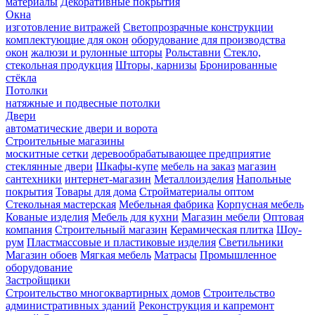
материалы
Декоративные покрытия
Окна
изготовление витражей
Светопрозрачные конструкции
комплектующие для окон
оборудование для производства
окон
жалюзи и рулонные шторы
Рольставни
Стекло,
стекольная продукция
Шторы, карнизы
Бронированные
стёкла
Потолки
натяжные и подвесные потолки
Двери
автоматические двери и ворота
Строительные магазины
москитные сетки
деревообрабатывающее предприятие
стеклянные двери
Шкафы-купе
мебель на заказ
магазин
сантехники
интернет-магазин
Металлоизделия
Напольные
покрытия
Товары для дома
Стройматериалы оптом
Стекольная мастерская
Мебельная фабрика
Корпусная мебель
Кованые изделия
Мебель для кухни
Магазин мебели
Оптовая
компания
Строительный магазин
Керамическая плитка
Шоу-
рум
Пластмассовые и пластиковые изделия
Светильники
Магазин обоев
Мягкая мебель
Матрасы
Промышленное
оборудование
Застройщики
Строительство многоквартирных домов
Строительство
административных зданий
Реконструкция и капремонт