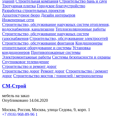
зданий
Строительная компания
Строительство бань и саун
Тротуарная плитка
Городское благоустройство
Разработка строительных проектов
Архитектурное бюро
Дизайн интерьеров
Инженерные сети
Строительство, обслуживание наружных систем отопления,
водоснабжения, канализации
Теплоизоляционные работы
Строительство, обслуживание наружных систем
газоснабжения
Строительство, обслуживание электросетей
Строительство, обслуживание фонтанов
Кондиционеры
отопительное оборудование и системы
Установка
кондиционеров
Противопожарные системы
Электромонтажные работы
Системы безопасности и охраны
Спутниковое телевидение
Строительство и ремонт дорог
Строительство дорог
Ремонт дорог
Строительство / ремонт
дорог
Строительство мостов / тоннелей / метрополитена
СМ-Строй
мебель на заказ
Опубликовано 14.04.2020
Москва, Россия, Москва, улица Седова, 9, корп. 1
+7 (916) 968-89-96
1