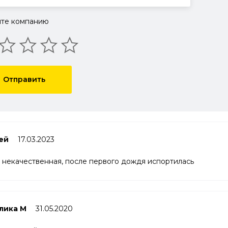
те компанию
Отправить
ей
17.03.2023
 некачественная, после первого дождя испортилась
лика М
31.05.2020