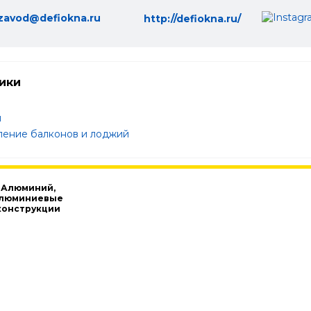
zavod@defiokna.ru
http://defiokna.ru/
ики
и
ление балконов и лоджий
Алюминий,
люминиевые
конструкции