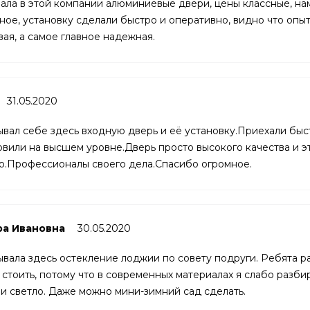
ала в этой компании алюминиевые двери, цены классные, на
ное, установку сделали быстро и оперативно, видно что опы
вая, а самое главное надежная.
31.05.2020
ывал себе здесь входную дверь и её установку.Приехали быс
овили на высшем уровне.Дверь просто высокого качества и это
о.Профессионалы своего дела.Спасибо огромное.
ра Ивановна
30.05.2020
ывала здесь остекление лоджии по совету подруги. Ребята ра
 стоить, потому что в современных материалах я слабо разби
 и светло. Даже можно мини-зимний сад сделать.