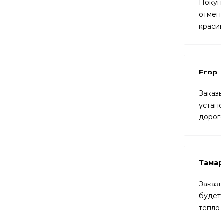
Покуп
отмен
краси
Егор
Заказ
устан
дорог
Тама
Заказ
будет
тепло